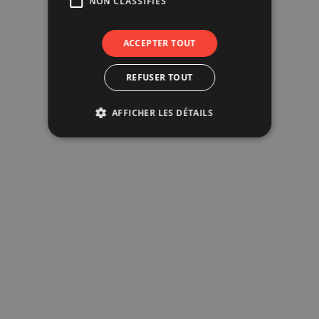
NON CLASSIFIÉS
ACCEPTER TOUT
REFUSER TOUT
AFFICHER LES DÉTAILS
Comprimés : Pratiques, mais parfois moins bien
tolérés.
Solutions buvables : Plus faciles à avaler,