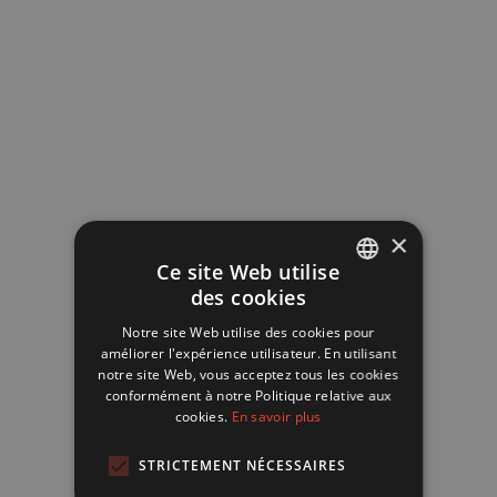
Prophylaxie anti-infectieuse
×
chez les patients
Ce site Web utilise
neutropéniques
des cookies
FRENCH
Notre site Web utilise des cookies pour
La neutropénie est un trouble du sang se
ENGLISH
améliorer l'expérience utilisateur. En utilisant
caractérisant par un taux trop bas d’un
notre site Web, vous acceptez tous les cookies
certain type de globules blancs. Pour réduire
conformément à notre Politique relative aux
cookies.
En savoir plus
le risque d’infections bactériennes chez ces
personnes neutropéniques, il est possible
STRICTEMENT NÉCESSAIRES
d’administrer des antibiotiques en prévention,