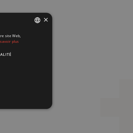
×
tre site Web,
FRENCH
savoir plus
ENGLISH
ALITÉ