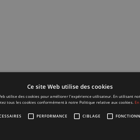
Ce site Web utilise des cookies
eb utilise des cookies pour améliorer l'expérience utilisateur. En utilisant no
tez tous les cookies conformément à notre Politique relative aux cookies.
En 
CESSAIRES
PERFORMANCE
CIBLAGE
FONCTIONN