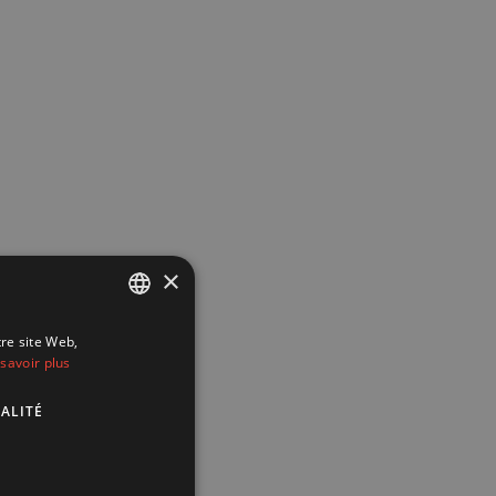
×
tre site Web,
FRENCH
savoir plus
ENGLISH
ALITÉ