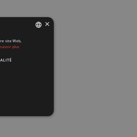
×
tre site Web,
FRENCH
savoir plus
ENGLISH
ALITÉ